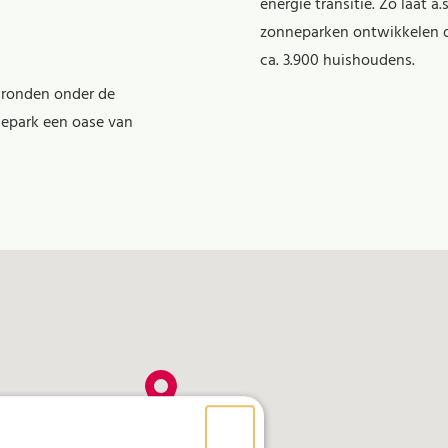
energie transitie. Zo laat 
zonneparken ontwikkelen d
ca. 3.900 huishoudens.
gronden onder de
nepark een oase van