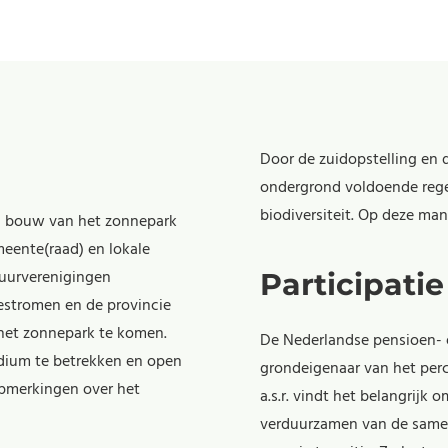
Door de zuidopstelling en
ondergrond voldoende regen
biodiversiteit. Op deze man
en bouw van het zonnepark
ente(raad) en lokale
tuurverenigingen
Participatie
estromen en de provincie
 het zonnepark te komen.
De Nederlandse pensioen- e
adium te betrekken en open
grondeigenaar van het perc
opmerkingen over het
a.s.r. vindt het belangrijk 
verduurzamen van de samenl