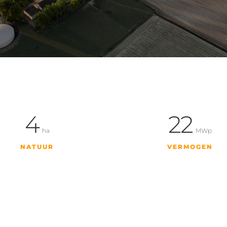
4
22
ha
MWp
NATUUR
VERMOGEN