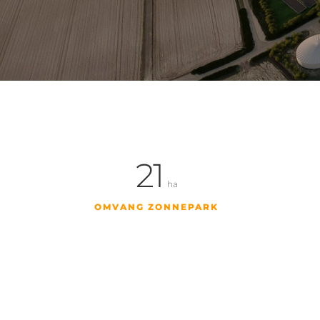
21
ha
OMVANG ZONNEPARK