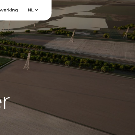
werking
NL
r